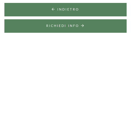
INDIETRO
RICHIEDI INFO
NATURE, SPORT & RELAX
Scopri
i dintorni